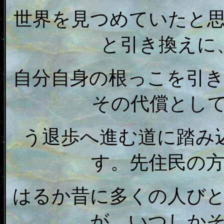
世界を見つめていたと
と引き換えに
自分自身の根っこを引
その代償とし
う退歩へ進む道に踏み
す。先住民の
はるか昔に多くの人び
が、いつしか