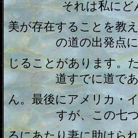
それは私にど
美が存在することを教
の道の出発点
じることがあります。
道すでに道で
ん。最後にアメリカ・
すが、この七
るにあたり妻に助けら