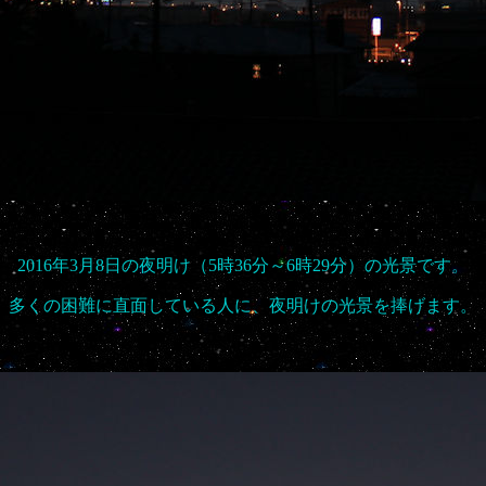
2016年3月8日の夜明け（5時36分～6時29分）の光景です。
多くの困難に直面している人に、夜明けの光景を捧げます。