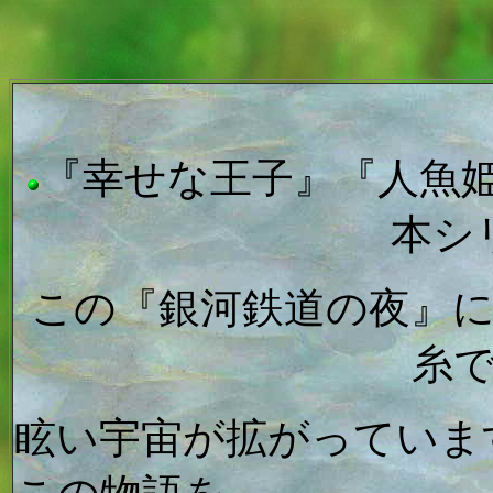
『幸せな王子』『人魚
本シ
この『銀河鉄道の夜』
糸
眩い宇宙が拡がっていま