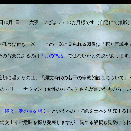
日10月1日、十六夜（いざよい）のお月様です（自宅にて撮影
有孔つば付き土器」、この土器に見られる図像は「死と再誕生
その背景にあるのは
「月の神話」
ではないかとの説があります
を最初に唱えたのは、「縄文時代の若干の宗教的観念について」
のネリー・ナウマン（女性の方です）さんが書いたものらしい
「縄文 謎の扉を開く」
という本の中で縄文土器を研究する1
縄文土器の意味を探り発表しますが、異なる解釈も見受けられ