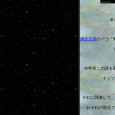
本
縄文土器
の一つ「
40年前この説
ドイツ
それに関連して、
れぞれの視点で