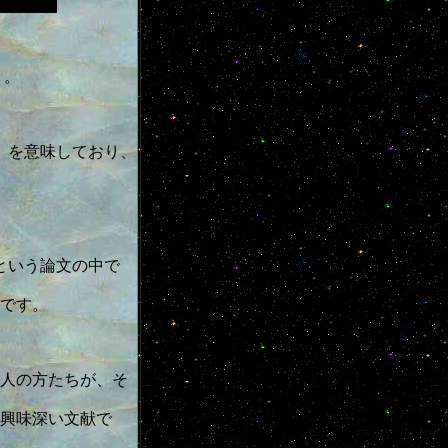
）。
」を意味しており、
。
という論文の中で
です。
4人の方たちが、そ
興味深い文献で