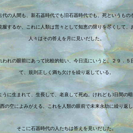
古代の人間も、新石器時代でも旧石器時代でも、死というもの
克服するか、これに人類は営々として知恵の限りを尽くして、
人々はその答えを月に見いだした。
れわれの眼前にあって比較的短い、今日流にいうと、２９．５
て、規則正しく満ち欠けを繰り返している。
ように生まれて、生長して、老衰して死ぬ。けれども3日間の暗
西の空によみがえる。これを人類の眼前で未来永劫に繰り返し
そこに石器時代の人たちは答えを見いだした。