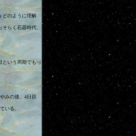
をどのように理解
おそらく石器時代、
日という周期でもっ
やみの後、4日目
ている。