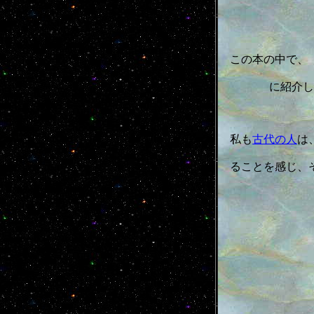
この本の中で、
に紹介し
私も
古代の人
は
ることを感じ、