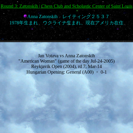
Round 3: Zatonskih | Chess Club and Scholastic Center of Saint Louis
Anna Zatonskih レイティング２５３７
1978年生まれ ウクライナ生まれ、現在アメリカ在住
Jan Votava vs Anna Zatonskih
"American Woman" (game of the day Jul-24-2005)
Reykjavik Open (2004), rd 7, Mar-14
Hungarian Opening: General (A00) ・ 0-1