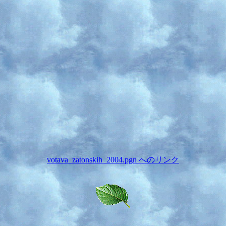
votava_zatonskih_2004.pgn へのリンク