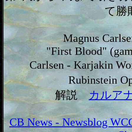
て勝
Magnus Carlse
"First Blood" (ga
Carlsen - Karjakin W
Rubinstein O
解説
カルア
CB News - Newsblog WCC C