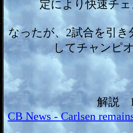
定により快速チェ
なったが、2試合を引き
してチャンピ
解説 Da
CB News - Carlsen remain