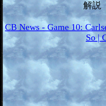
解
CB News - Game 10: Carlse
So | 