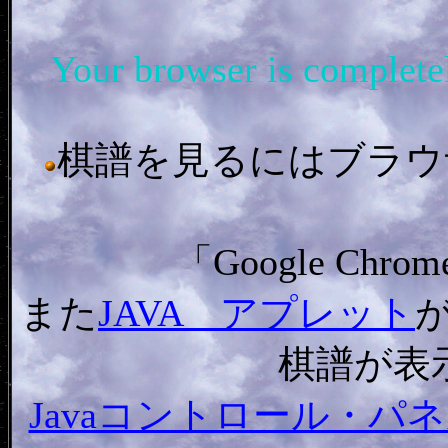
Your browser is complet
棋譜を見るにはブラウザ「In
「Google C
また
JAVA アプレット
棋譜が表
Javaコントロール・