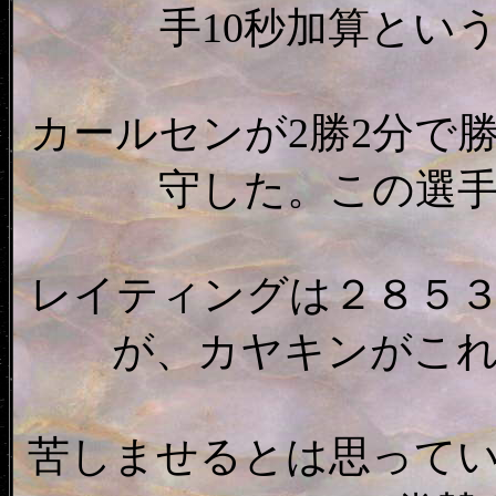
手10秒加算とい
カールセンが2勝2分で
守した。この選
レイティングは２８５
が、カヤキンがこ
苦しませるとは思って