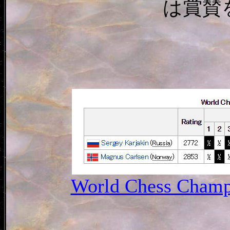
は賞賛
World Chess Champi