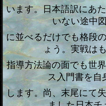
います。日本語訳にあ
いない途中
に並べるだけでも格段
ょう。実戦は
指導方法論の面でも世
ス入門書を自
します。尚、末尾にて
ました日本チ