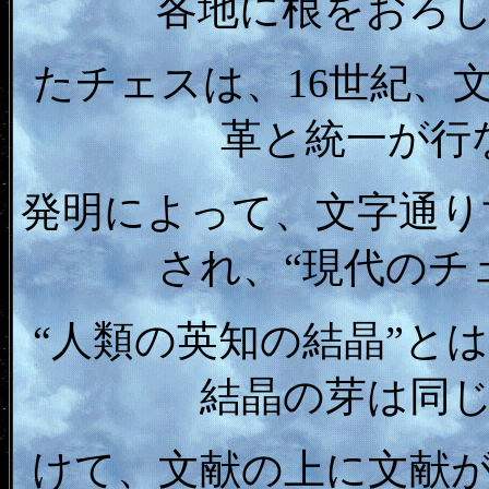
各地に根をおろ
たチェスは、16世紀、
革と統一が行
発明によって、文字通り
され、“現代のチ
“人類の英知の結晶”と
結晶の芽は同
けて、文献の上に文献