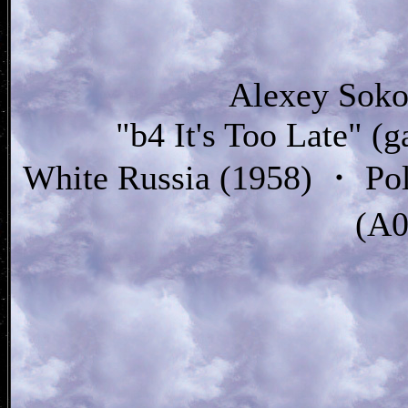
Alexey Soko
"b4 It's Too Late" (
White Russia (1958) ・ Pol
(A0