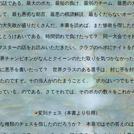
の話である。最大のポカ、最短の負け、最弱のチーム、最悪の
して、最も愚劣な助言、最悪の棋譜解説、最もくだらないオー
の大失敗が盛りだくさんだ。本書を読めば、また惨敗を喫した
ことうけあいである。時間切れで負けたって？ 同一大会でそ
マスターの話をお読みいただきたい。クラブのヘボにナイトを
界チャンピオンがなんとクイーンのただ取りを気づかなかった
に悪手を書いたって？ 世界クラスのある選手は、封じ手を封
たのですぞ。その当人がのたまうごとく、「ポカはいつでもそ
っている」のである。さてそれでは、そのポカの数々をこれか
変則チェス（本書より引用）
な種類のチェスを指したのだろうか？ 本章ではその答えのほ