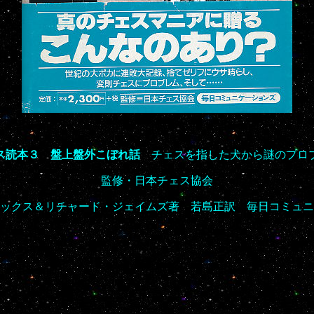
ス読本３ 盤上盤外こぼれ話
チェスを指した犬から謎のプロ
監修・日本チェス協会
ックス＆リチャード・ジェイムズ著 若島正訳 毎日コミュニ