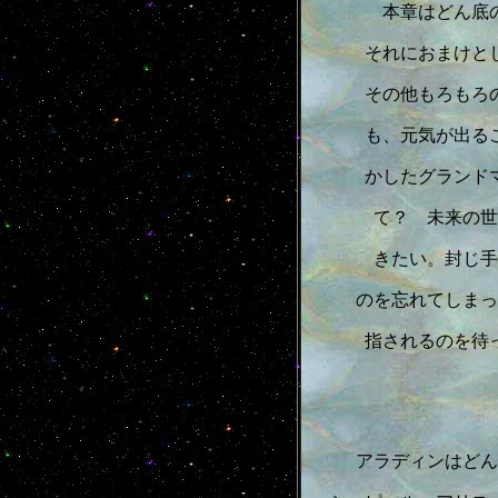
本章はどん底
それにおまけと
その他もろもろ
も、元気が出る
かしたグランド
て？ 未来の世
きたい。封じ手
のを忘れてしまっ
指されるのを待
アラディンはどん