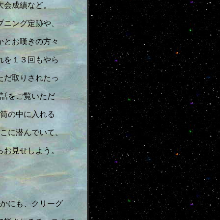
大会成績など。
プニング定跡や、
かとお嘆きの方々
れを１３回もやら
ただ取りされたっ
話をご覧いただ
筒の中に入れる
こに潜んでいて、
らお見せしよう。
かにも、クリーグ