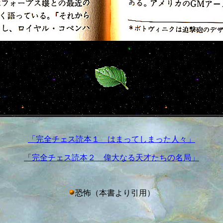
「完全チェス読本１ はまってしまった人々」
「完全チェス読本２ 偉大なる天才たちの名局」
恐怖（本書より引用）