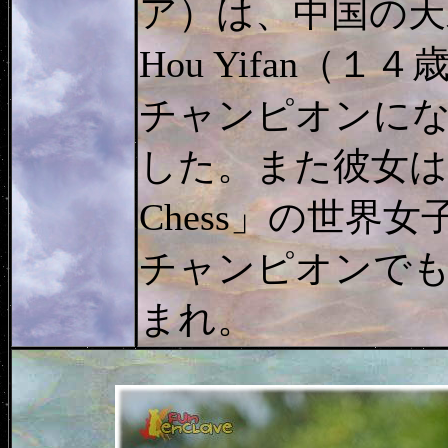
ア）は、中国の天
Hou Yifan
チャンピオンに
した。また彼女は
Chess」の世界女
チャンピオンでもあ
まれ。