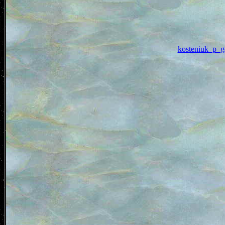
kosteniuk_