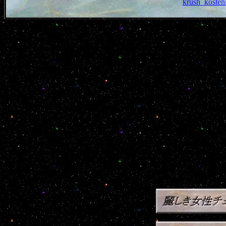
krush_kost