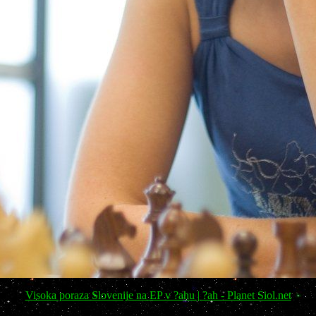
Visoka poraza Slovenije na EP v ?ahu | ?ah - Planet Siol.net