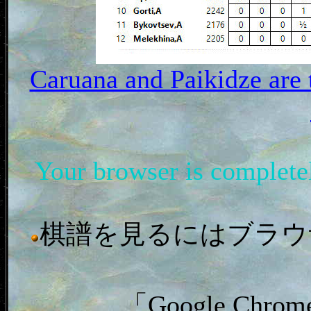
Caruana and Paikidze are
Your browser is complet
棋譜を見るにはブラウザ「In
「Google C