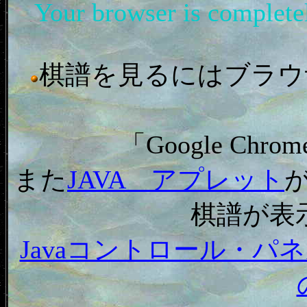
Your browser is complet
棋譜を見るにはブラウザ「In
「Google C
また
JAVA アプレット
棋譜が表
Javaコントロール・