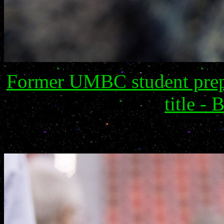
Former UMBC student prepa
title -