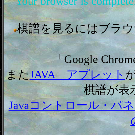
Your browser is complet
棋譜を見るにはブラウザ「In
「Google C
また
JAVA アプレット
棋譜が表
Javaコントロール・