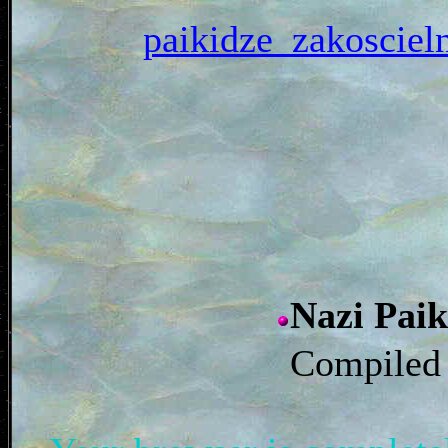
paikidze_zakosc
Nazi P
Compiled