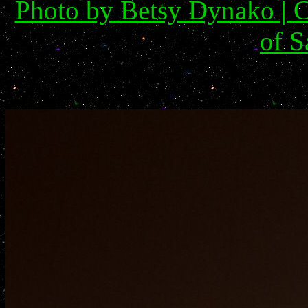
Photo by Betsy Dynako | C
of S