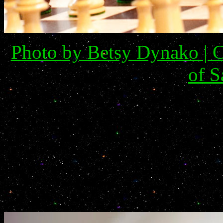
Photo by Betsy Dynako | C
of S