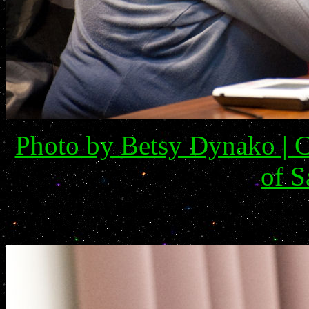
Photo by Betsy Dynako | C
of S