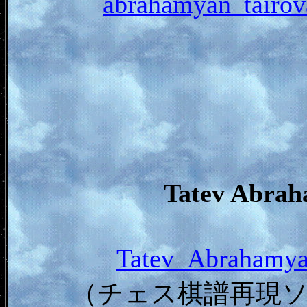
abrahamyan_tai
Tatev Ab
Tatev_Abraham
（チェス棋譜再現