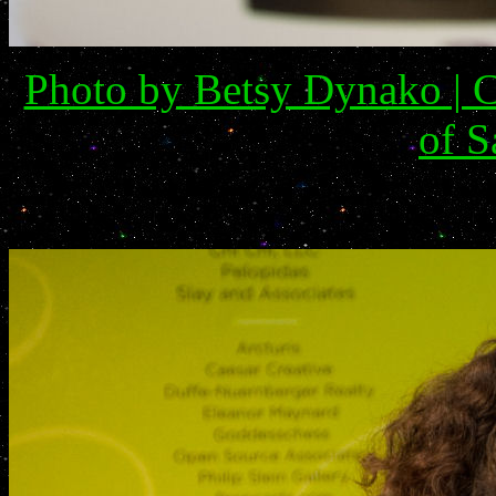
Photo by Betsy Dynako | C
of S