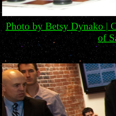
Photo by Betsy Dynako | C
of S