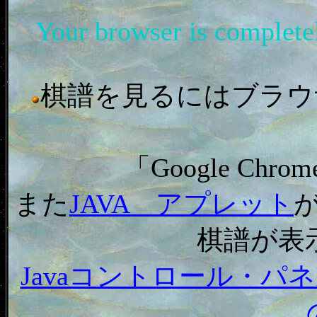
Your browser is complet
棋譜を見るにはブラウザ「In
「Google C
また
JAVA アプレット
棋譜が表
Javaコントロール・