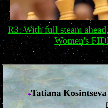
R3: With full steam ahead
Women's FIDE
Tatiana Kosintseva