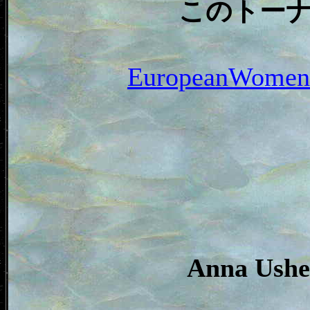
このトー
EuropeanWom
Anna Us