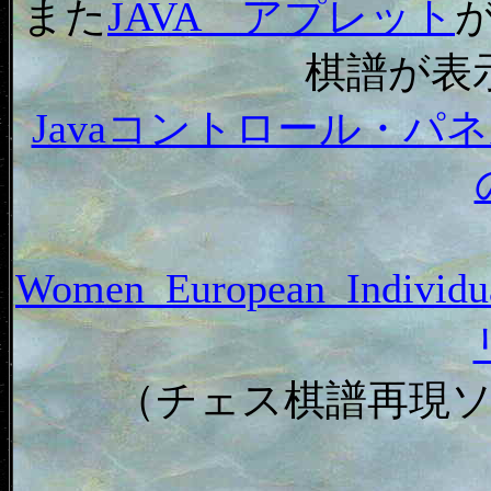
また
JAVA アプレット
棋譜が表
Javaコントロール・
Women_European_Individ
（チェス棋譜再現