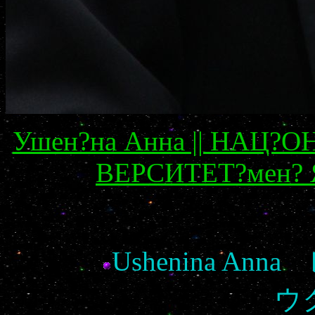
Ушен?на Анна || НАЦ
ВЕРСИТЕТ?мен?
Ushenina A
ウ