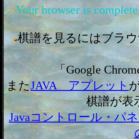
Your browser is complet
棋譜を見るにはブラウザ「In
「Google C
また
JAVA アプレット
棋譜が表
Javaコントロール・