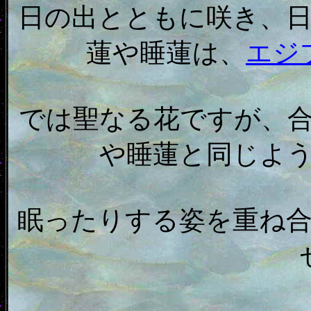
日の出とともに咲き、
蓮や睡蓮は、
エジ
では聖なる花ですが、
や睡蓮と同じよ
眠ったりする姿を重ね