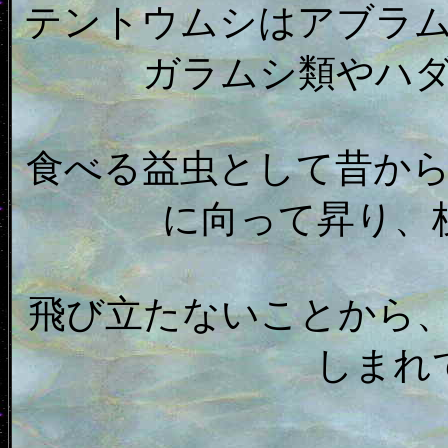
テントウムシはアブラ
ガラムシ類やハ
食べる益虫として昔か
に向って昇り、
飛び立たないことから
しまれ