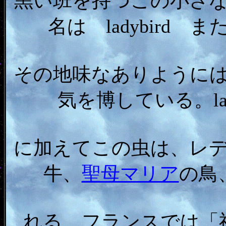
黒い班を持つこの小さ
名は ladybird 
その地味なありように
気を博している。lady
に加えてこの虫は、レ
牛、
聖母マリア
の鳥
れる。フランスでは