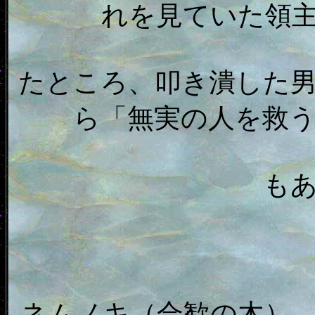
れを見ていた領
たところ、叩き潰した
ら「無実の人を救
も
ネムノキ（合歓の木）