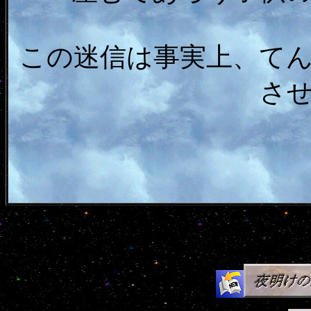
この迷信は事実上、て
さ