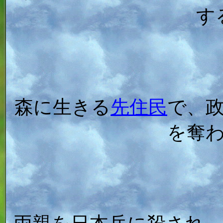
す
森に生きる
先住民
で、
を奪