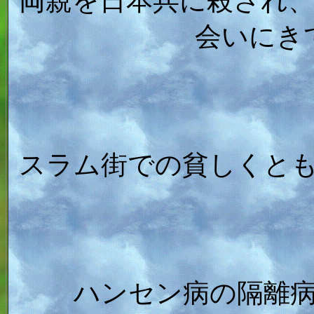
両親を日本兵に殺され
会いにき
スラム街での貧しくと
ハンセン病の隔離