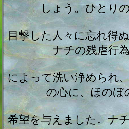
しょう。ひとり
目撃した人々に忘れ得
ナチの残虐行
によって洗い浄められ
の心に、ほのぼ
希望を与えました。ナ