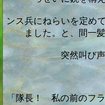
ンス兵にねらいを定め
ました。と、間一
突然叫び
「隊長！ 私の前のフ