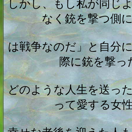
しかし、もし私が同じ
なく銃を撃つ側
は戦争なのだ」と自分
際に銃を撃っ
どのような人生を送っ
って愛する女