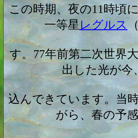
この時期、夜の11時頃
一等星
レグルス
す。77年前第二次世界
出した光が今
込んできています。当
がら、春の予