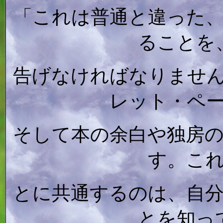
「これは普通と違った
ることを
告げなければなりませ
レット・ペ
そして本の余白や独房
す。こ
とに共通するのは、自
とを知っ