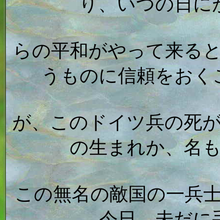
り、いつの日に
らの平和がやって来る
うものに信頼をおく
が、このドイツ兵の死
の生まれか、名
この無名の敵国の一兵
今日、未だに