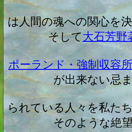
は人間の魂への関心を
そして
大石芳野
ポーランド・強制収容
が出来ない忌
られている人々を私た
そのような絶