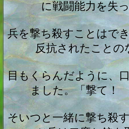
に戦闘能力を失
兵を撃ち殺すことはで
反抗されたことの
目もくらんだように、
ました。「撃て！
そいつと一緒に撃ち殺