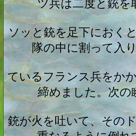
ツ兵は二度と銃を
ソッと銃を足下におく
隊の中に割って入
ているフランス兵をか
締めました。次の
銃が火を吐いて、その