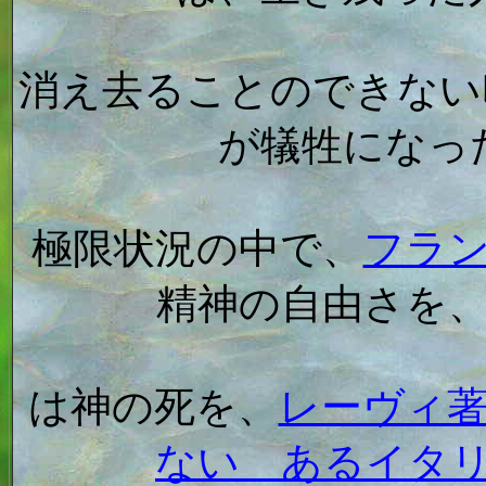
消え去ることのできない
が犠牲になっ
極限状況の中で、
フラ
精神の自由さを
は神の死を、
レーヴィ
ない あるイタ