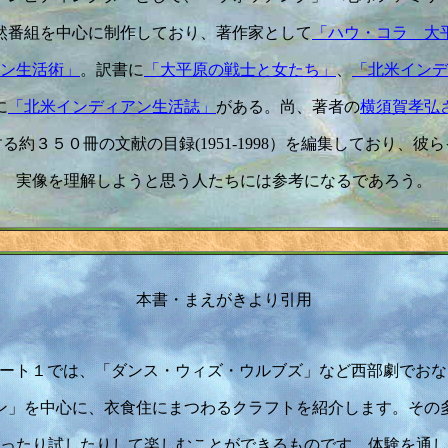
然番組を中心に制作しており、著作家として
「ハウ・コラ 大
ン生活術」
。訳書に
「大平原の戦士と女たち」
、
「北米インデ
に
「北米インディアン生活誌」
がある。尚、著者の
横須賀孝弘
る約３５０冊の文献の目録(1951-1998）を編集しており、彼
実像を理解しようと思う人たちには参考になるであろう。
本書・まえがきより引用
ート１では、「ダンス・ウィズ・ウルブズ」など西部劇でおな
ン」を中心に、衣食住にまつわるクラフトを紹介します。その
ったり試したりして楽しむことができるものです。体験を通し