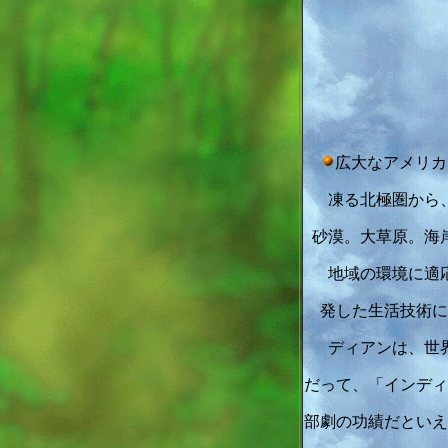
広大なアメリカ
凍る北極圏から
砂漠。大草原。海
地域の環境に適
発した生活技術に
ディアンは、世
だって、「インディ
部劇の功績だといえ