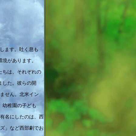
します。吐く息も
環境があります。
たちは、それぞれの
ました。彼らの開
ません。北米イン
。幼稚園の子ども
有名にしたのは、西
ズ」など西部劇でお