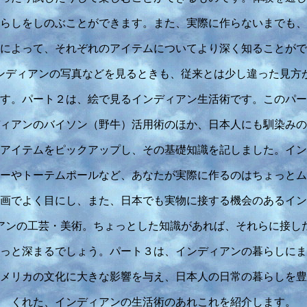
らしをしのぶことができます。また、実際に作らないまでも、
によって、それぞれのアイテムについてより深く知ることがで
ンディアンの写真などを見るときも、従来とは少し違った見方
す。パート２は、絵で見るインディアン生活術です。このパー
ィアンのバイソン（野牛）活用術のほか、日本人にも馴染みの
アイテムをピックアップし、その基礎知識を記しました。イン
ーやトーテムポールなど、あなたが実際に作るのはちょっとム
画でよく目にし、また、日本でも実物に接する機会のあるイン
アンの工芸・美術。ちょっとした知識があれば、それらに接し
っと深まるでしょう。パート３は、インディアンの暮らしにま
メリカの文化に大きな影響を与え、日本人の日常の暮らしを豊
くれた、インディアンの生活術のあれこれを紹介します。