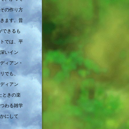
その作り方
きます。昔
ができるも
トでは、平
深いイン
ディアン・
リでも、
ディアン
たときの楽
つわる雑学
かにして