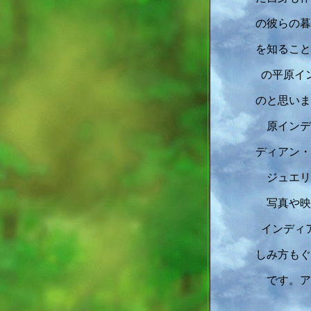
の彼らの暮
を知ること
の平原イ
のと思いま
原インデ
ディアン・
ジュエリ
写真や映
インディ
しみ方もぐ
です。ア