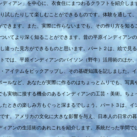
ンディアン」を中心に、衣食住にまつわるクラフトを紹介しま
り試したりして楽しむことができるものです。体験を通して、
ができます。また、実際に作らないまでも、その作り方を知る
ついてより深く知ることができます。昔の平原インディアンの
し違った見方ができるものと思います。パート２は、絵で見る
トでは、平原インディアンのバイソン（野牛）活用術のほか、
・アイテムをピックアップし、その基礎知識を記しました。イ
ポールなど、あなたが実際に作るのはちょっとムリでも、写真
でも実物に接する機会のあるインディアンの工芸・美術。ちょ
したときの楽しみ方もぐっと深まるでしょう。パート３は、イ
です。アメリカの文化に大きな影響を与え、日本人の日常の暮
ディアンの生活術のあれこれを紹介します。系統だった学問で