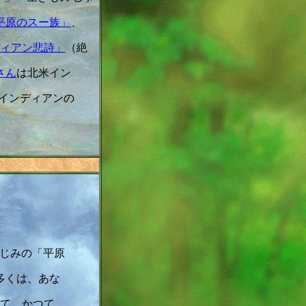
平原のスー族」
、
ィアン悲詩」
（絶
さん
は北米イン
らインディアンの
じみの「平原
多くは、あな
て、かつて