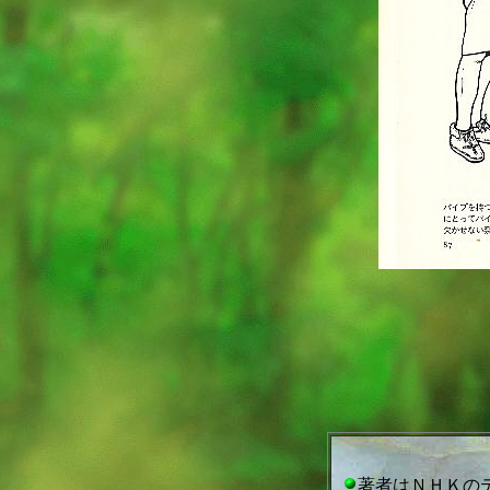
著者はＮＨＫの