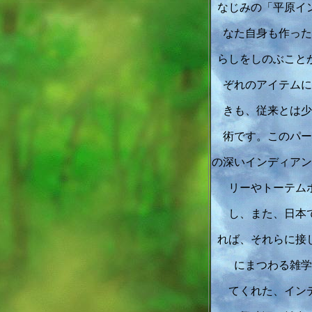
なじみの「平原イ
なた自身も作った
らしをしのぶこと
ぞれのアイテムに
きも、従来とは少
術です。このパー
の深いインディアン
リーやトーテム
し、また、日本
れば、それらに接
にまつわる雑学
てくれた、イン