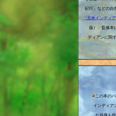
紀行」などの自
「北米インディア
版）、監修本
ディアンに関す
この本のパ
インディア
た自身も作