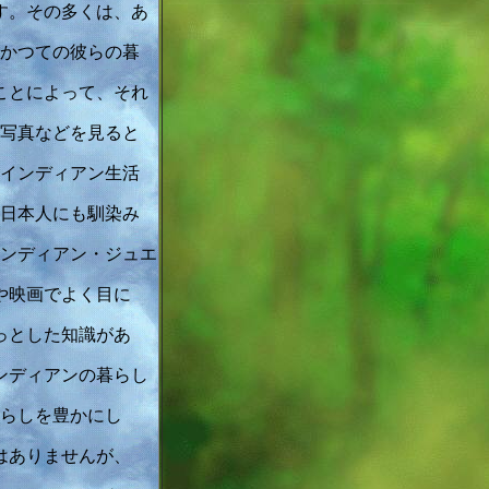
す。その多くは、あ
かつての彼らの暮
ことによって、それ
写真などを見ると
インディアン生活
日本人にも馴染み
ンディアン・ジュエ
や映画でよく目に
っとした知識があ
ンディアンの暮らし
らしを豊かにし
はありませんが、