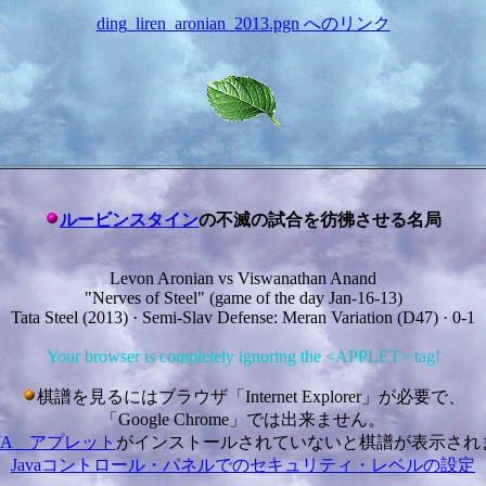
ding_liren_aronian_2013.pgn へのリンク
ルービンスタイン
の不滅の試合を彷彿させる名局
Levon Aronian vs Viswanathan Anand
"Nerves of Steel" (game of the day Jan-16-13)
Tata Steel (2013) · Semi-Slav Defense: Meran Variation (D47) · 0-1
Your browser is completely ignoring the <APPLET> tag!
棋譜を見るにはブラウザ「Internet Explorer」が必要で、
「Google Chrome」では出来ません。
AVA アプレット
がインストールされていないと棋譜が表示され
Javaコントロール・パネルでのセキュリティ・レベルの設定