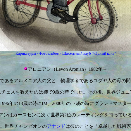
Карикатуры - Фотоальбом - Шахматный клуб "Чёрный конь"
アロニアン（Levon Aronian）1982年～
であるアルメニア人の父と、物理学者であるユダヤ人の母の間
にチェスを教えたのは姉で9歳の時でした。その後、世界ジュニ
996年の13歳の時にIM、2000年の17歳の時にグランドマス
アンはカースセンに次ぐ世界第2位のレーティングを持ってい
。世界チャンピオンの
アナンド
は彼のことを「卓越した戦術家