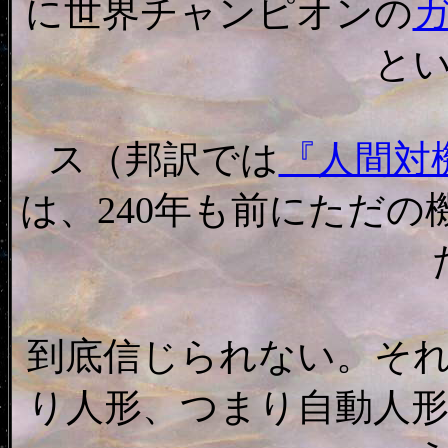
に世界チャンピオンの
と
ス（邦訳では
『人間対
は、240年も前にただ
到底信じられない。そ
り人形、つまり自動人