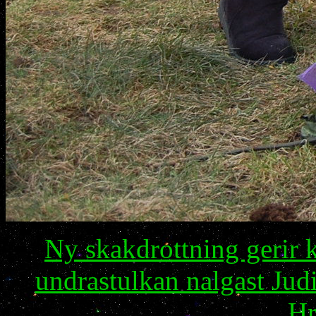
Ny skakdrottning gerir 
undrastulkan nalgast Jud
Hr