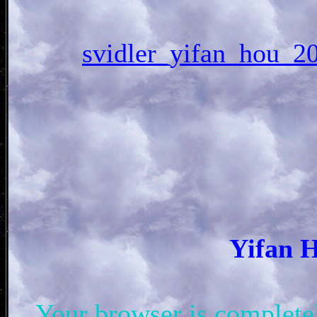
svidler_yifan_ho
Yifan
Your browser is complet