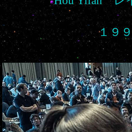
Hou Yifa
１９