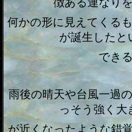
徴ある連なり
何かの形に見えてくる
が誕生したと
でき
雨後の晴天や台風一過
っそう強く大
が近くなったような錯