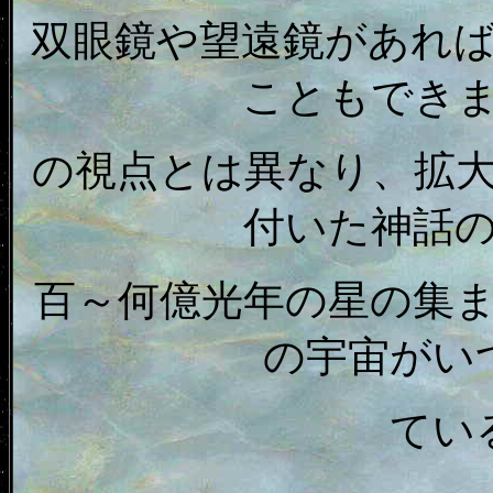
双眼鏡や望遠鏡があれ
こともでき
の視点とは異なり、拡
付いた神話
百～何億光年の星の集
の宇宙がい
てい