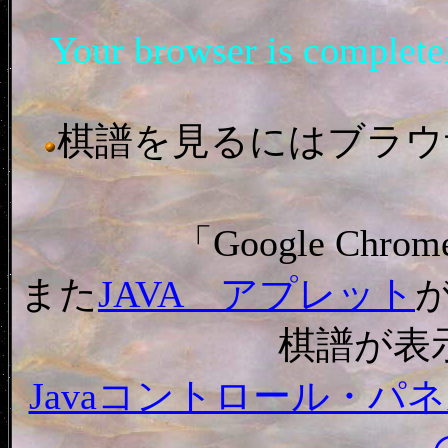
Your browser is complet
棋譜を見るにはブラウザ「In
「Google C
また
JAVA アプレット
棋譜が表
Javaコントロール・