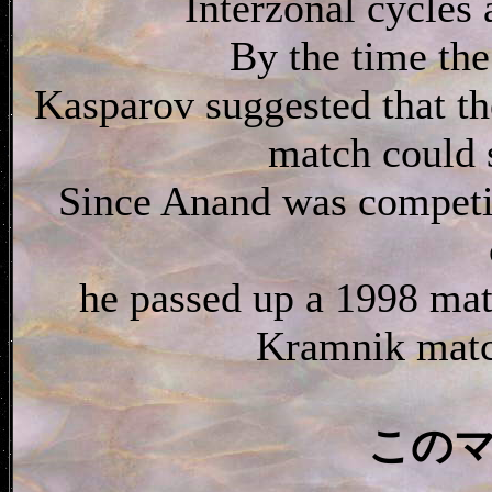
Interzonal cycles
By the time th
Kasparov suggested that t
match could s
Since Anand was competin
he passed up a 1998 matc
Kramnik matc
この