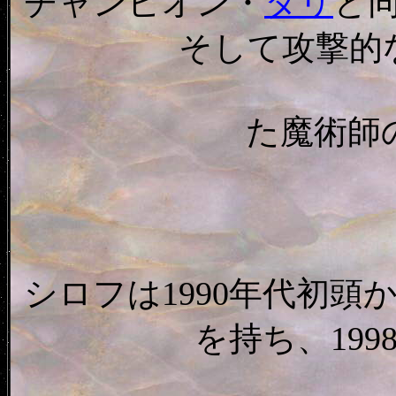
チャンピオン・
タリ
と
そして攻撃的
た魔術師
シロフは1990年代初
を持ち、19