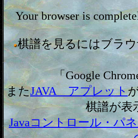
Your browser is complet
棋譜を見るにはブラウザ「In
「Google C
また
JAVA アプレット
棋譜が表
Javaコントロール・