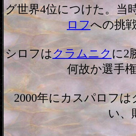
グ世界4位につけた。当
ロフ
への挑
シロフは
クラムニク
に2
何故か選手
2000年にカスパロフ
い、