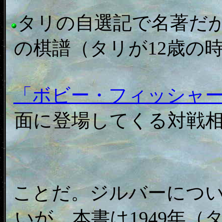
タリの自選記で名著だ
の棋譜（タリが12歳の
「ボビー・フィッシャ
面に登場してくる対戦相
ことだ。ジルバーにつ
いが、本書は1949年（タ