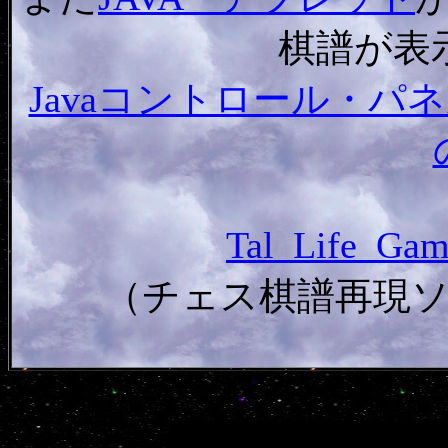
棋譜が表
Javaコントロール・
Tal_Life_G
（チェス棋譜再現