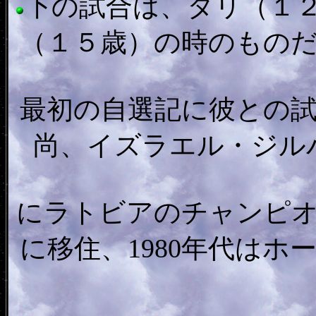
下の試合は、タリ（１
（１５歳）の時のもの
最初の自選記に彼との
尚、イズラエル・ジルバー
にラトビアのチャンピ
に移住、1980年代は