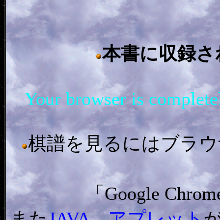
本書に収録さ
Your browser is complet
棋譜を見るにはブラウザ「In
「Google C
また
JAVA アプレット