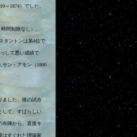
～1874）でした。
、時間制限なし）。
。スタントンは第4位で
っして悪い成績で
サン・アモン（1800
りました。彼の試合
として、すばらしい
の布陣から、直接キ
彼はすぐれた理論家