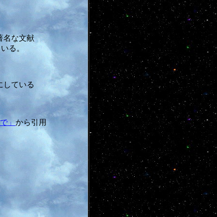
著名な文献
ている。
にしている
で」
から引用