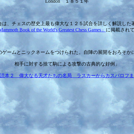
London １８５１年
合は、チェスの歴史上最も偉大な１２５試合を詳しく解説した
ammoth Book of the World's Greatest Chess Games」
に掲載され
のゲームとニックネームをつけられた。自陣の展開をおろそか
相手に対する捨て駒による攻撃の古典的な好例」
読本２ 偉大なる天才たちの名局 ラスカーからカスパロフま