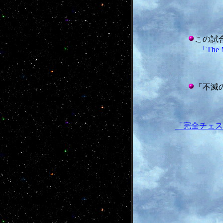
この試
「The M
「不滅
「完全チェス