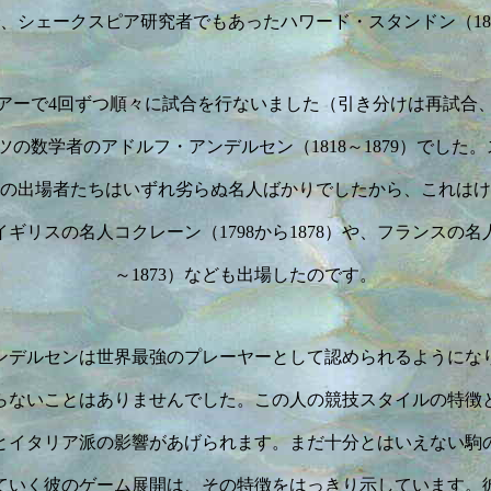
、シェークスピア研究者でもあったハワード・スタンドン（1810
ペアーで4回ずつ順々に試合を行ないました（引き分けは再試合
の数学者のアドルフ・アンデルセン（1818～1879）でした
の出場者たちはいずれ劣らぬ名人ばかりでしたから、これはけ
ギリスの名人コクレーン（1798から1878）や、フランスの名人
～1873）なども出場したのです。
ンデルセンは世界最強のプレーヤーとして認められるようにな
らないことはありませんでした。この人の競技スタイルの特徴
とイタリア派の影響があげられます。まだ十分とはいえない駒
ていく彼のゲーム展開は、その特徴をはっきり示しています。