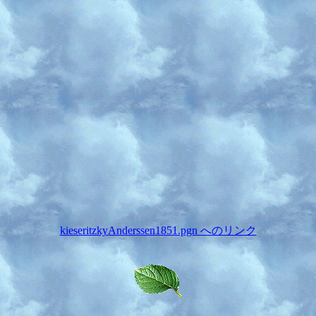
kieseritzkyAnderssen1851.pgn へのリンク