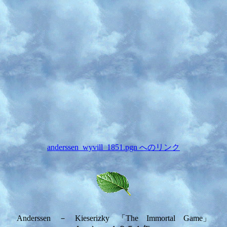
anderssen_wyvill_1851.pgn へのリンク
Anderssen － Kieserizky 「The Immortal Game」