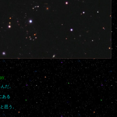
axy
るんだ。
にある
と思う。