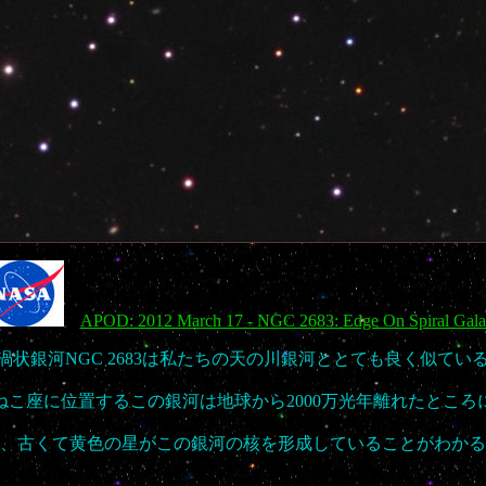
APOD: 2012 March 17 - NGC 2683: Edge On Spiral Gal
渦状銀河NGC 2683は私たちの天の川銀河ととても良く似てい
ねこ座に位置するこの銀河は地球から2000万光年離れたところ
、古くて黄色の星がこの銀河の核を形成していることがわかる