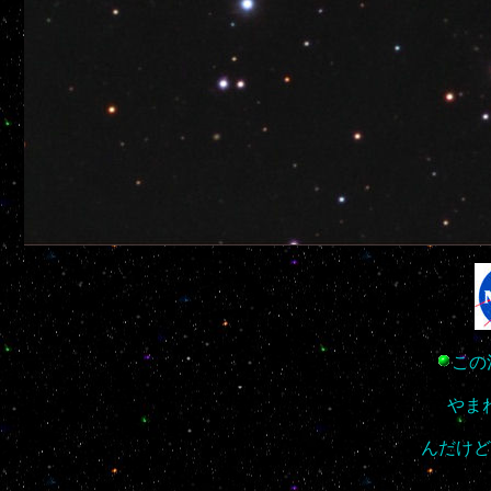
この
やま
んだけど