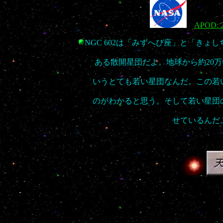
APOD: 2
NGC 602は「みずへび座」と「き
ある散開星団だよ。地球から約20万
いうとても若い星団なんだ。この若
のがわかると思う。そして若い星団
せているん