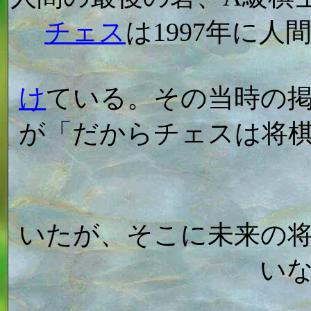
チェス
は1997年に
け
ている。その当時の
が「だからチェスは将
いたが、そこに未来の
い