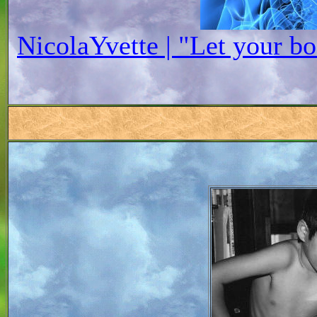
NicolaYvette | "Let your bo