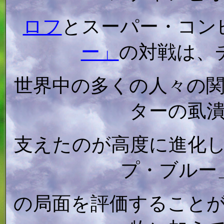
ロフ
とスーパー・コン
ー」
の対戦は、
世界中の多くの人々の
ターの虱
支えたのが高度に進化
プ・ブルー
の局面を評価すること