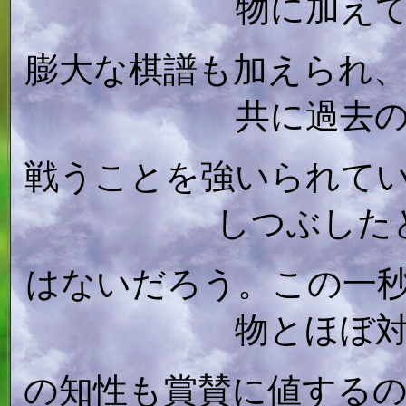
物に加え
膨大な棋譜も加えられ
共に過去
戦うことを強いられて
しつぶした
はないだろう。この一
物とほぼ
の知性も賞賛に値する