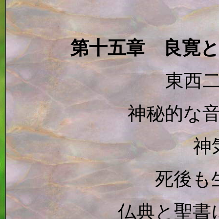
第十五章 良寛
東西
神秘的な
神
死後も
仏典と聖書