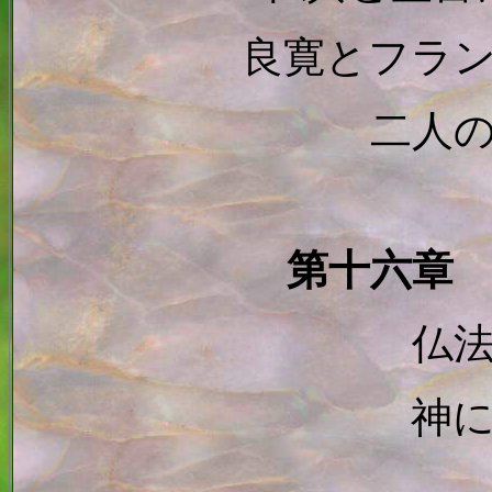
良寛とフラ
二人
第十六章
仏
神