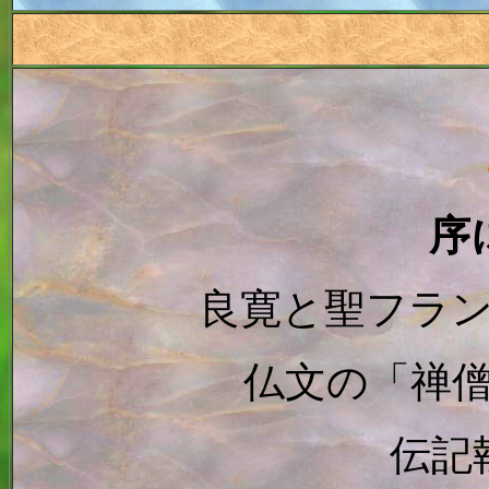
序
良寛と聖フラ
仏文の「禅
伝記