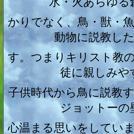
水・火あらゆる
かりでなく、鳥・獣・
動物に説教し
す。つまりキリスト教
徒に親しみや
子供時代から鳥に説教
ジョットーの
心温まる思いをしてい