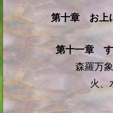
第十章 お上
第十一章 
森羅万
火、