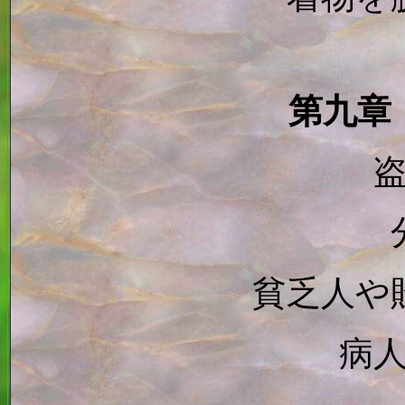
第九章
貧乏人や
病