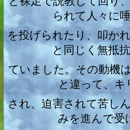
と裸足で説教して回り
られて人々に
を投げられたり、叩か
と同じく無抵
ていました。その動機
と違って、キ
され、迫害されて苦し
みを進んで受