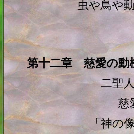
虫や鳥や
第十二章 慈愛の動
二聖
慈
「神の