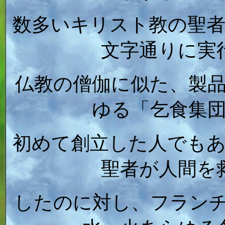
数多いキリスト教の聖
文字通りに実
仏教の僧伽に似た、製
ゆる「乞食集
初めて創立した人でも
聖者が人間を
したのに対し、フラン