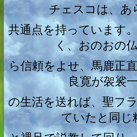
チェスコは、あ
共通点を持っています
く、おのおの
ら信頼をよせ、馬鹿正
良寛が袈裟
の生活を送れば、聖フ
ていたと同じ