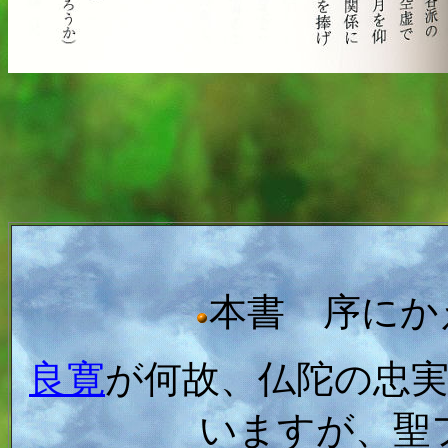
本書 序にか
良寛
が何故、仏陀の忠
いますが、聖