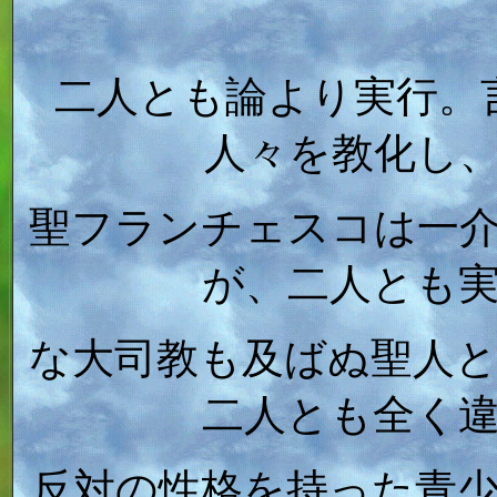
二人とも論より実行。
人々を教化し
聖フランチェスコは一
が、二人とも
な大司教も及ばぬ聖人
二人とも全く
反対の性格を持った青