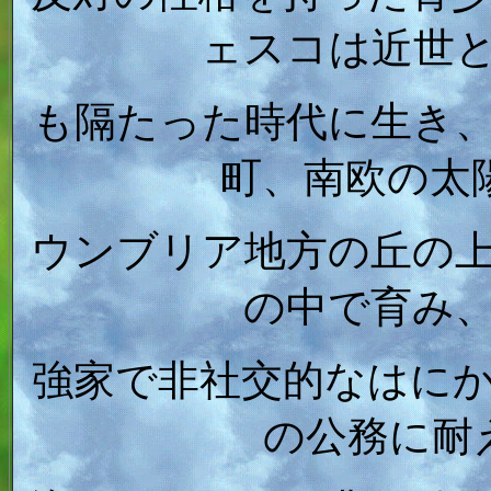
ェスコは近世
も隔たった時代に生き
町、南欧の太
ウンブリア地方の丘の
の中で育み
強家で非社交的なはに
の公務に耐