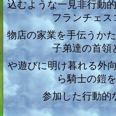
込むような一見非行動
フランチェス
物店の家業を手伝うか
子弟達の首領
や遊びに明け暮れる外
ら騎士の鎧
参加した行動的