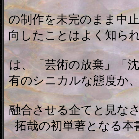
の制作を未完のまま中
向したことはよく知ら
は、「芸術の放棄」「
有のシニカルな態度か
融合させる企てと見な
拓哉の初単著となる本