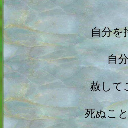
自分を
自
赦して
死ぬこ