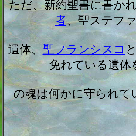
ただ、新約聖書に書かれ
者
、聖ステフ
遺体、
聖フランシスコ
免れている遺体
の魂は何かに守られて