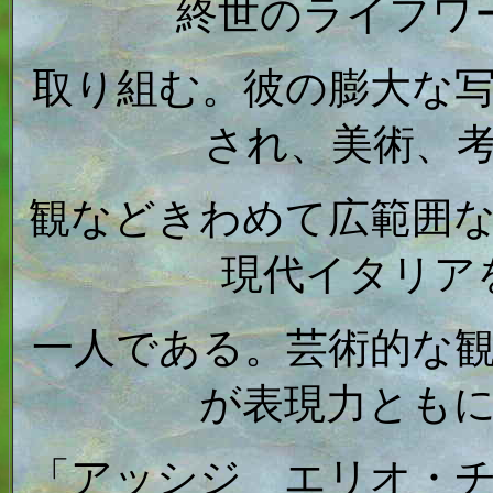
終世のライフワ
取り組む。彼の膨大な
され、美術、
観などきわめて広範囲
現代イタリア
一人である。芸術的な
が表現力とも
「アッシジ エリオ・