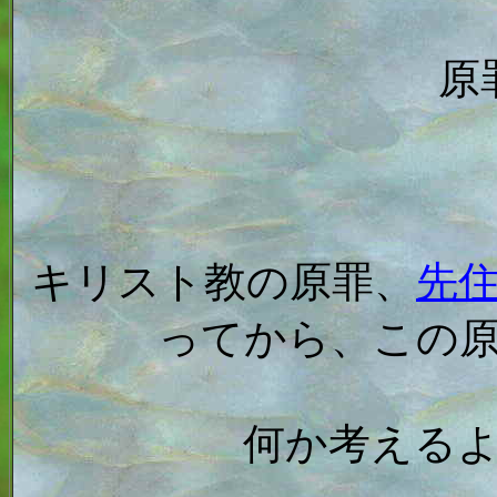
原
キリスト教の原罪、
先
ってから、この
何か考える