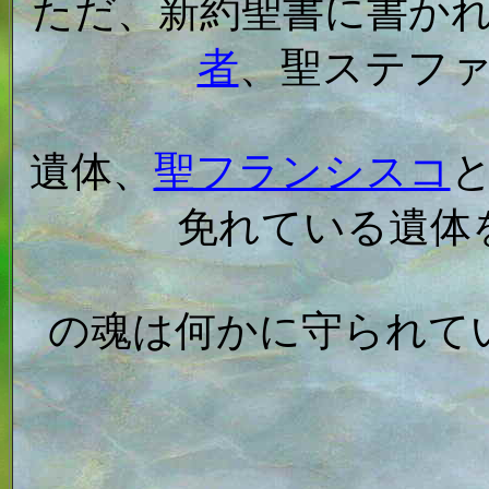
ただ、新約聖書に書かれ
者
、聖ステフ
遺体、
聖フランシスコ
免れている遺体
の魂は何かに守られて