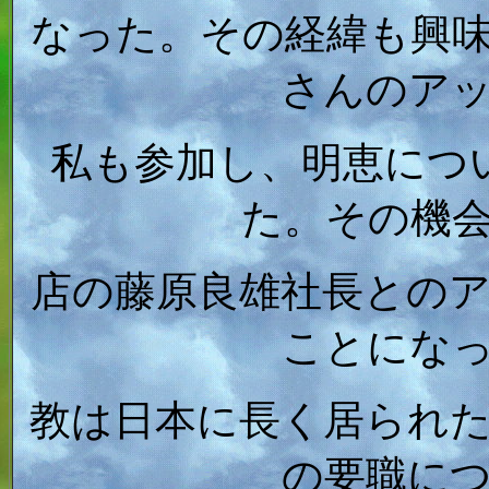
なった。その経緯も興
さんのア
私も参加し、明恵につ
た。その機
店の藤原良雄社長との
ことにな
教は日本に長く居られ
の要職に