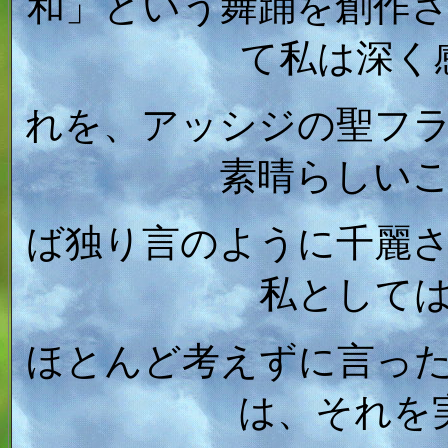
和」という舞踊を創作
て私は深く
れを、アッシジの聖フ
素晴らしい
ば独り言のように千麗
私として
ほとんど考えずに言っ
は、それを