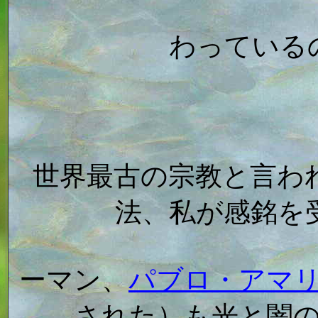
わっている
世界最古の宗教と言わ
法、私が感銘を
ーマン、
パブロ・アマ
された）も光と闇