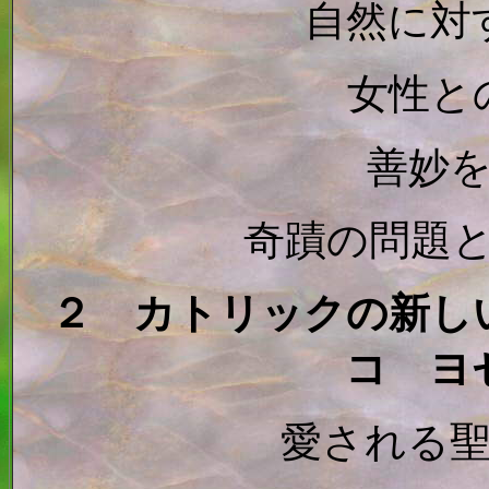
自然に対
女性と
善妙
奇蹟の問題
２ カトリックの新し
コ ヨ
愛される