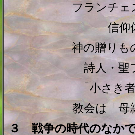
フランチェ
信仰
神の贈りも
詩人・聖
「小さき
教会は「母
３ 戦争の時代のなか