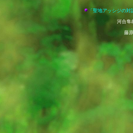
「
聖地アッシジの対
河合隼
藤