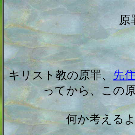
原
キリスト教の原罪、
先
ってから、この
何か考える