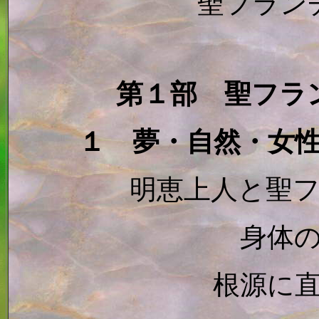
聖フラン
第１部 聖フラ
１ 夢・自然・女
明恵上人と聖
身体
根源に