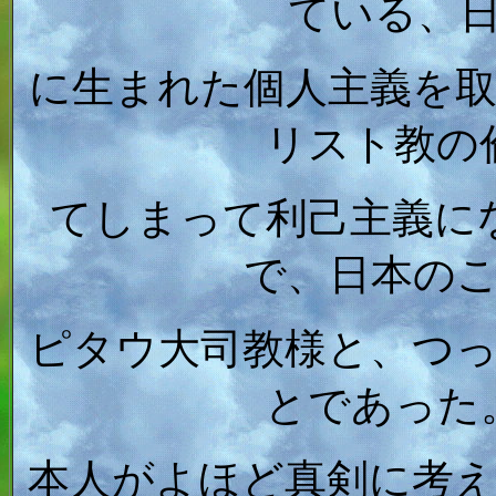
ている、
に生まれた個人主義を
リスト教の
てしまって利己主義に
で、日本の
ピタウ大司教様と、つ
とであった
本人がよほど真剣に考