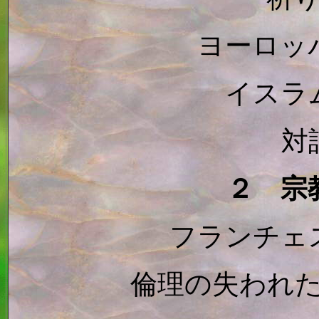
ヨーロッ
イスラ
対
２ 宗
フランチェ
倫理の失われ