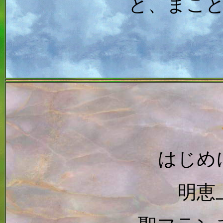
と、まこ
はじめ
明恵