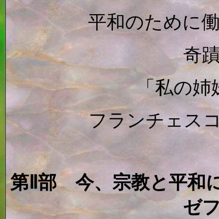
平和のために
奇
「私の姉
フランチェス
第Ⅱ部 今、宗教と平和
ゼ