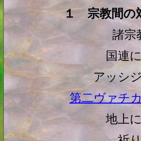
１ 宗教間の
諸宗
国連
アッシ
第二ヴァチ
地上
祈