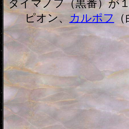
タイマノフ（黒番）が
ピオン、
カルポフ
（