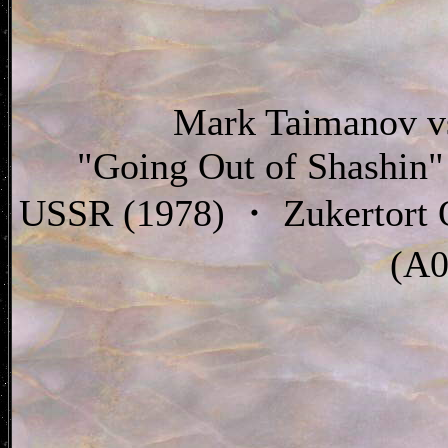
Mark Taimanov vs
"Going Out of Shashin"
USSR (1978) ・ Zukertort O
(A0