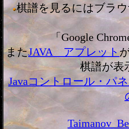
棋譜を見るにはブラウザ「In
「Google C
また
JAVA アプレット
棋譜が表
Javaコントロール・
Taimanov_