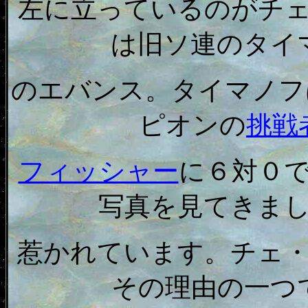
左に立っているのがチ
は旧ソ連のタイ
のエバンス。タイマノフ
ピオンの
挑戦
フィッシャー
に６対０
写真を見てきま
惹かれています。チェ
その理由の一つ