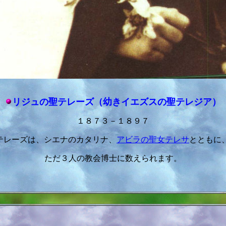
リジュの聖テレーズ（幼きイエズスの聖テレジア）
１８７３－１８９７
テレーズは、シエナのカタリナ、
アビラの聖女テレサ
とともに
ただ３人の教会博士に数えられます。