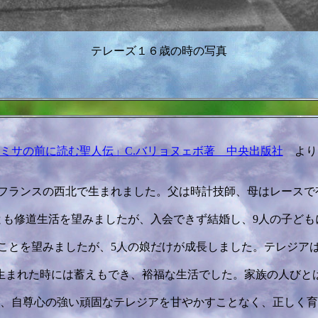
テレーズ１６歳の時の写真
ミサの前に読む聖人伝」C.バリョヌェボ著 中央出版社
より
、フランスの西北で生まれました。父は時計技師、母はレースで
とも修道生活を望みましたが、入会できず結婚し、9人の子ども
ことを望みましたが、5人の娘だけが成長しました。テレジア
生まれた時には蓄えもでき、裕福な生活でした。家族の人びと
、自尊心の強い頑固なテレジアを甘やかすことなく、正しく育