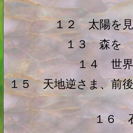
１２ 太陽を
１３ 森を
１４ 世
１５ 天地逆さま、前
１６ 