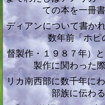
ての本を一冊
ディアンについて書か
数年前「ホピ
督製作・１９８７年）
製作に関わった
リカ南西部に数千年に
部族に伝わ