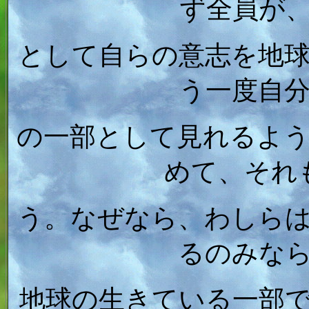
ず全員が
として自らの意志を地
う一度自
の一部として見れるよ
めて、それ
う。なぜなら、わしら
るのみな
地球の生きている一部