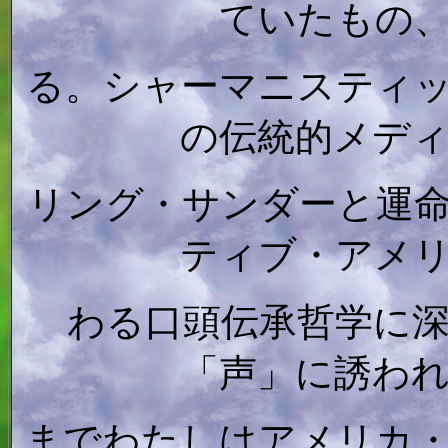
ていたもの
る。シャーマニスティ
の伝統的メデ
リング・サンダーと運
ティブ・アメ
わる口頭伝承哲学に
「声」に誘わ
までわたしはアメリカ