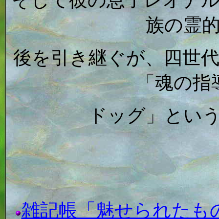
そして彼の息子レオナ
族の霊
後を引き継ぐが、四世
「魂の指
ドッグ」とい
雑記帳「魅せられたもの」