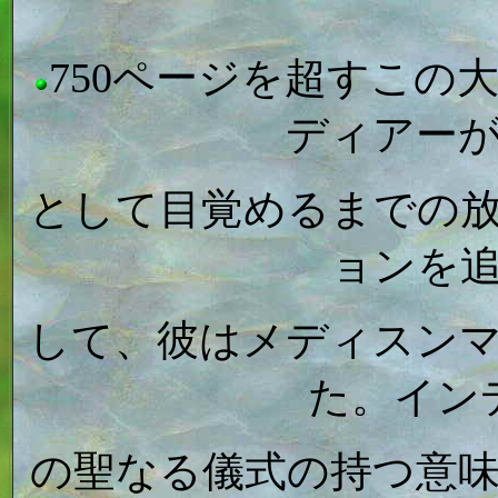
750ページを超すこの
ディアー
として目覚めるまでの
ョンを
して、彼はメディスン
た。イン
の聖なる儀式の持つ意