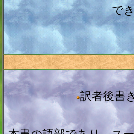
で
訳者後書