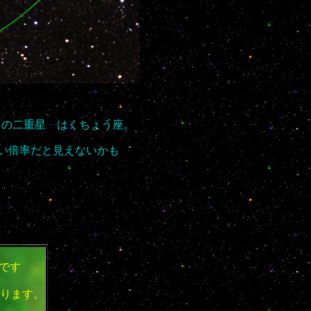
オの二重星 はくちょう座。
低い倍率だと見えないかも
です
ります。