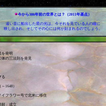
今から386年前の世界とは？（2011年基点）
遠い昔に船出した星の光は、今それを見ている人の瞳に
映し出され、そしてその心には何が刻まれるのでしょう。
鏡を発明
体の三法則を発見
びる
～1648）
がメイフラワー号で北米に移住
請願」成立