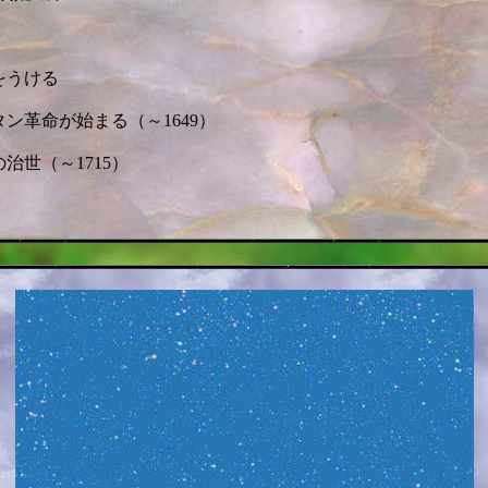
をうける
タン革命が始まる（～1649）
の治世（～1715）