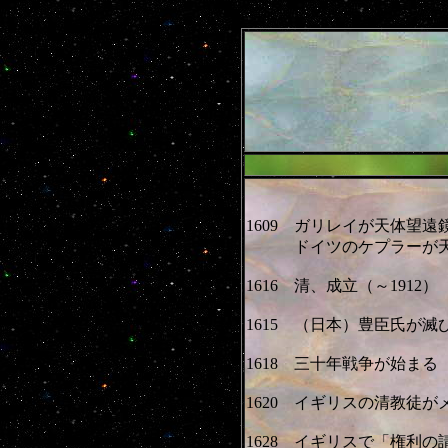
1609 ガリレイが天体望遠
ドイツのケプラーが天
1616 清、成立（～1912）
1615 （日本）豊臣氏が滅
1618 三十年戦争が始まる（
1620 イギリスの清教徒
1628 イギリスで「権利の