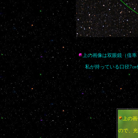
上の画像は双眼鏡（倍率
私が持っている口径7㎝
上の画
ので、光