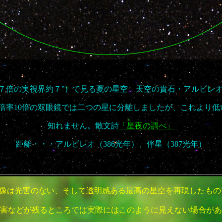
７倍の実視界約７°）で見る夏の星空 天空の貴石・アルビレ
倍率10倍の双眼鏡では二つの星に分離しましたが、これより
知れません。散文詩
「星夜の調べ」
距離・・・アルビレオ（386光年）、伴星（387光年）
像は光害のない、そして透明感ある最高の星空を再現したもの
害などが残るところでは実際にはこのように見えない場合があ