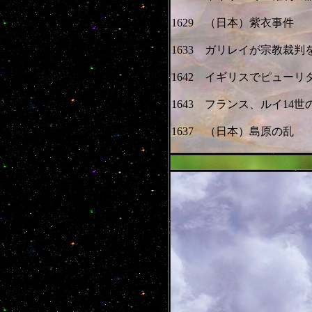
1629 （日本）紫衣事件
1633 ガリレイが宗教裁判
1642 イギリスでピューリ
1643 フランス、ルイ14世
1637 （日本）島原の乱