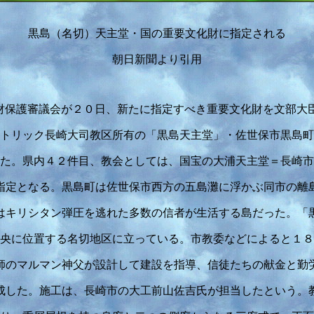
黒島（名切）天主堂・国の重要文化財に指定される
朝日新聞より引用
財保護審議会が２０日、新たに指定すべき重要文化財を文部大
トリック長崎大司教区所有の「黒島天主堂」・佐世保市黒島町
た。県内４２件目、教会としては、国宝の大浦天主堂＝長崎市
指定となる。黒島町は佐世保市西方の五島灘に浮かぶ同市の離
はキリシタン弾圧を逃れた多数の信者が生活する島だった。「
央に位置する名切地区に立っている。市教委などによると１８
師のマルマン神父が設計して建設を指導、信徒たちの献金と勤
成した。施工は、長崎市の大工前山佐吉氏が担当したという。