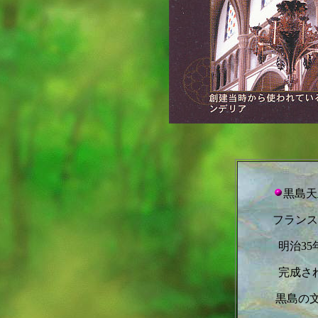
黒島天
フランス
明治3
完成さ
黒島の