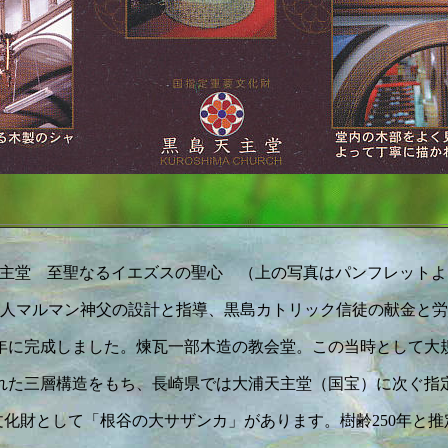
主堂 至聖なるイエズスの聖心 （上の写真はパンフレットよ
人マルマン神父の設計と指導、黒島カトリック信徒の献金と労
5年に完成しました。煉瓦一部木造の教会堂。この当時として大
れた三層構造をもち、長崎県では大浦天主堂（国宝）に次ぐ指
文化財として「根谷の大サザンカ」があります。樹齢250年と推