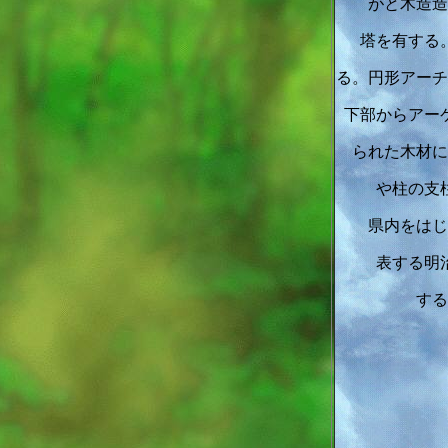
がと木造造
塔を有する
る。円形アーチ
下部からアー
られた木材に
や柱の支
県内をはじ
表する明
する