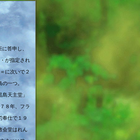
臣に答申し、
・が指定され
＝に次いで２
島の一つ。
黒島天主堂」
７８年、フラ
労奉仕で１９
教会堂はれん