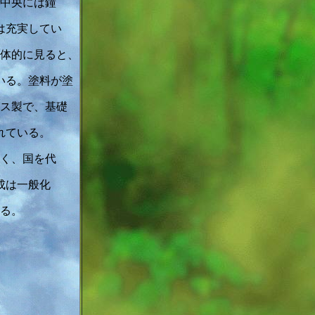
中央には鐘
は充実してい
体的に見ると、
いる。塗料が塗
ス製で、基礎
れている。
く、国を代
成は一般化
る。