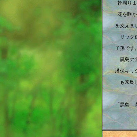
幹周り１
花を咲か
を支えま
リック
子孫です
黒島の
潜伏キリ
も来島
「黒島 