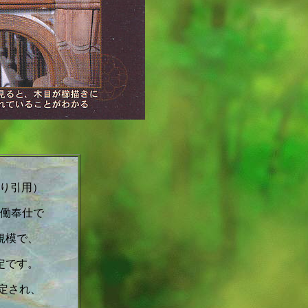
り引用）
働奉仕で
規模で、
定です。
定され、