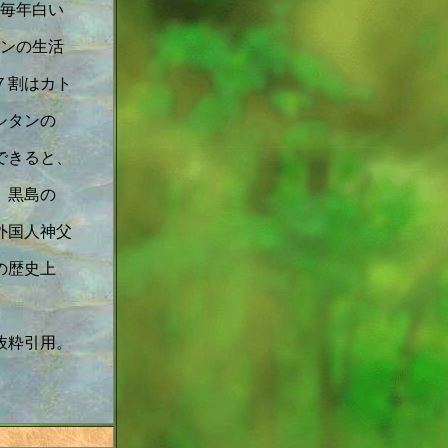
毎年白い
ンの生活
７割はカト
シタンの
できると、
、黒島の
外国人神父
の歴史上
抜粋引用。