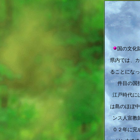
国の文化
県内では、カ
ることになっ
件目の国
江戸時代に
は島のほぼ中
ンス人宣教
０２年に完