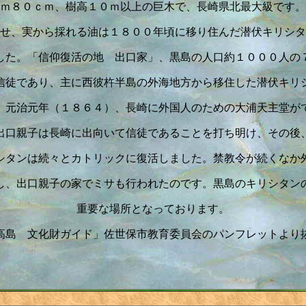
ｍ８０ｃｍ、樹高１０ｍ以上の巨木で、長崎県北最大級です。
せ、実から採れる油は１８００年頃に移り住んだ潜伏キリシタ
した。「信仰復活の地 出口家」、黒島の人口約１０００人の
信徒であり、主に西彼杵半島の外海地方から移住した潜伏キリ
。元治元年（１８６４）、長崎に外国人のための大浦天主堂が
出口親子は長崎に出向いて信徒であることを打ち明け、その後
シタンは続々とカトリックに復活しました。禁教令が続くなか
し、出口親子の家でミサも行われたのです。黒島のキリシタン
重要な場所となっております。
高島 文化財ガイド」佐世保市教育委員会のパンフレットより