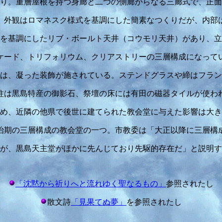
り。重層屋根を持つ身廊と二つの側廊からなる三廊式で、正面
。外観はロマネスク様式を基調にした簡素なつくりだが、内部
を基調にしたリブ・ボールト天井（コウモリ天井）があり、立
ケード、トリフォリウム、クリアストリーの三層構成になって
は、凝った装飾が施されている。ステンドグラスや締はフラン
柱は黒島特産の御影石、祭壇の床には有田の磁器タイルが使わ
め、近隣の他県で後世に建てられた教会堂に与えた影響は大き
治期の三層構成の教会堂の一つ。市教委は「大正以降に三層構
が、黒島天主堂がほかに先んじており先駆的存在だ」と説明す
「沈黙から祈りへと流れゆく聖なるもの」
参照されたし
散文詩
「見果てぬ夢」
を参照されたし