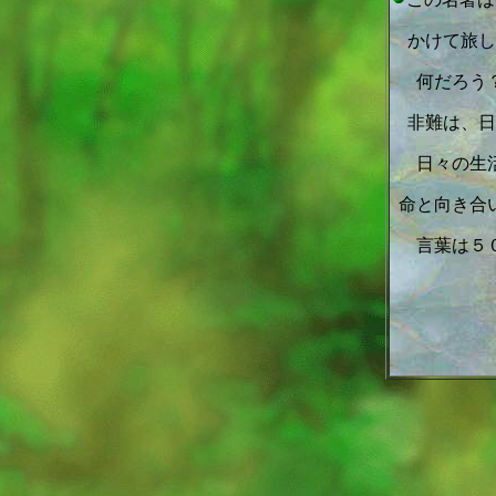
かけて旅し
何だろう
非難は、日
日々の生
命と向き合
言葉は５