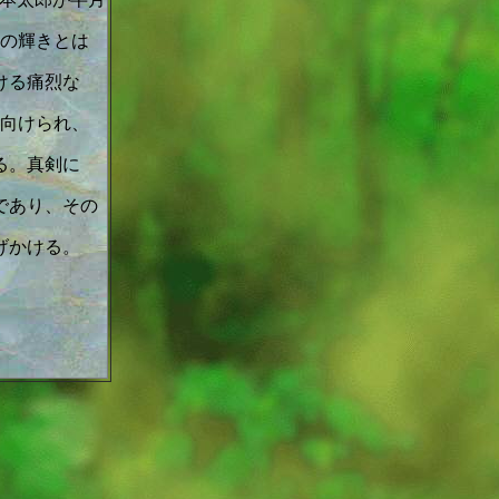
の輝きとは
ける痛烈な
向けられ、
る。真剣に
であり、その
げかける。