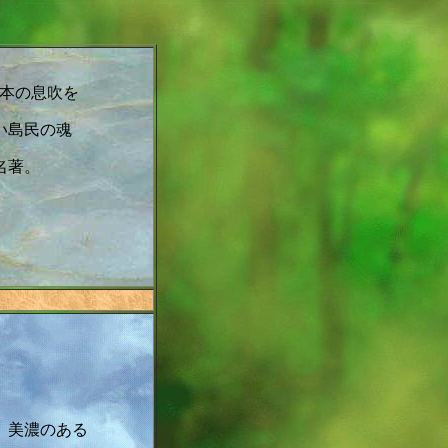
本の息吹を
い島民の魂
名著。
。美濃のある