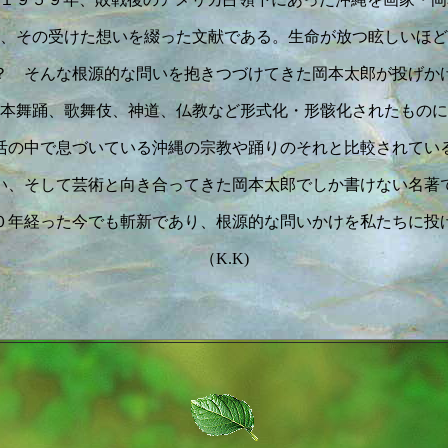
、その受けた想いを綴った文献である。生命が放つ眩しいほど
？ そんな根源的な問いを抱きつづけてきた岡本太郎が投げか
本舞踊、歌舞伎、神道、仏教など形式化・形骸化されたものに
活の中で息づいている沖縄の宗教や踊りのそれと比較されてい
い、そして芸術と向き合ってきた岡本太郎でしか書けない名著
０年経った今でも斬新であり、根源的な問いかけを私たちに投
（K.K)