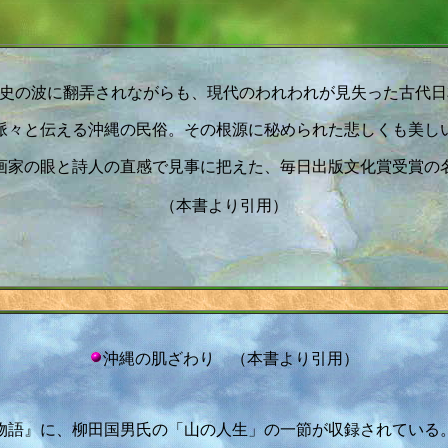
史の波に翻弄されながらも、現代のわれわれが見失った古代日
脈々と伝える沖縄の民俗。その根源に秘められた悲しくも美し
画家の眼と詩人の直感で見事に把えた、毎日出版文化賞受賞の
（本書より引用）
沖縄の肌ざわり （本書より引用）
物語』に、柳田国男氏の「山の人生」の一節が収録されている