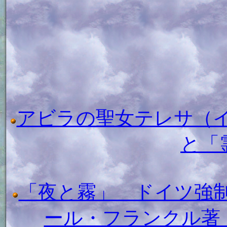
アビラの聖女テレサ（
と「
「夜と霧」 ドイツ強
ール・フランクル著