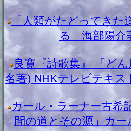
「人類がたどってきた道
る」海部陽介
良寛『詩歌集』 「どん底
名著) NHKテレビテキ
カール・ラーナー古希
間の道とその源」カ