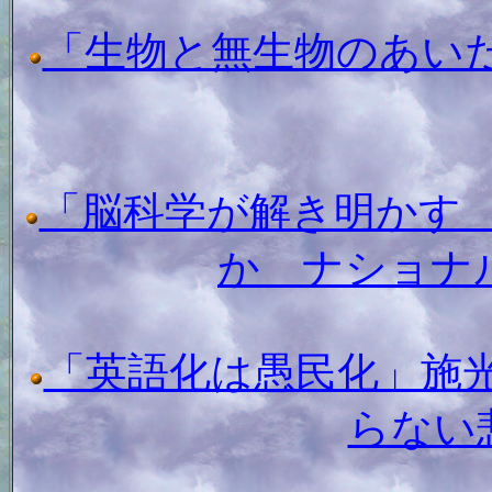
「生物と無生物のあい
「脳科学が解き明かす
か ナショナ
「英語化は愚民化」施
らない