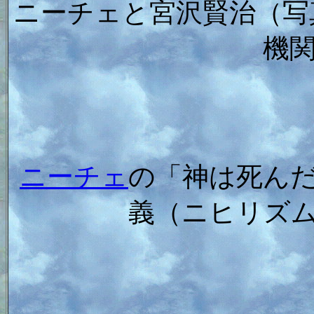
ニーチェと宮沢賢治（写
機
ニーチェ
の「神は死ん
義（ニヒリズ