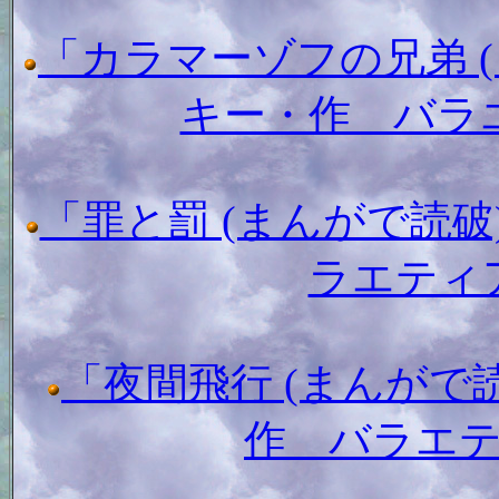
「カラマーゾフの兄弟 
キー・作 バラ
「罪と罰 (まんがで読
ラエティ
「夜間飛行 (まんがで
作 バラエ