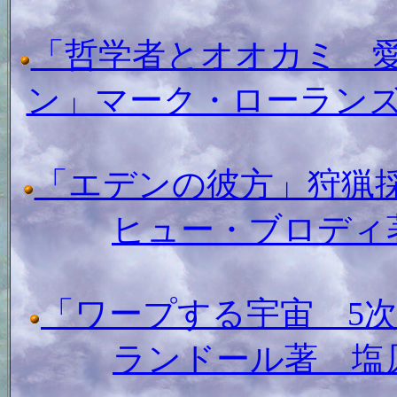
「哲学者とオオカミ 
ン」マーク・ローラン
「エデンの彼方」狩猟
ヒュー・ブロディ
「ワープする宇宙 5
ランドール著 塩