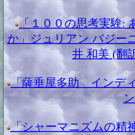
「１００の思考実験:
か」ジュリアン バジーニ (
井 和美 (
「薩垂屋多助 インデ
ン
「シャーマニズムの精