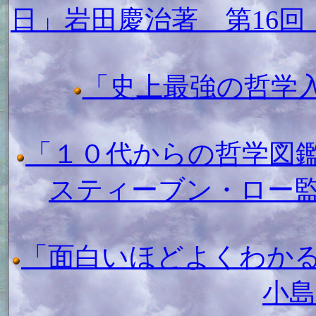
日」岩田慶治著 第16
「史上最強の哲学
「１０代からの哲学図
スティーブン・ロー
「面白いほどよくわかる
小島