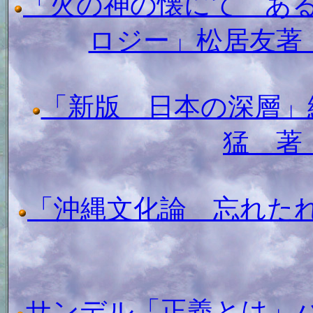
「火の神の懐にて あ
ロジー」松居友著
「新版 日本の深層」
猛 著
「沖縄文化論 忘れた
サンデル「正義とは」