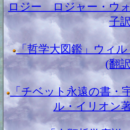
ロジー ロジャー・ウ
子
「哲学大図鑑」ウィル バ
(翻
「チベット永遠の書・
ル・イリオン