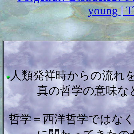
young | T
人類発祥時からの流れ
真の哲学の意味な
哲学＝西洋哲学ではな