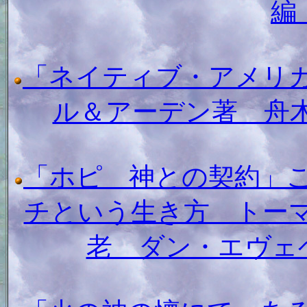
編
「ネイティブ・アメリ
ル＆アーデン著 舟木
「ホピ 神との契約」
チという生き方 トー
老 ダン・エヴェ