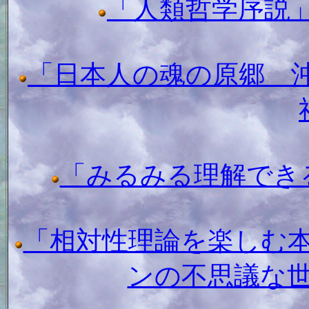
「人類哲学序説
「日本人の魂の原郷 
「みるみる理解できる相
「相対性理論を楽しむ
ンの不思議な