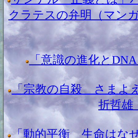
クラテスの弁明（マン
「意識の進化とDN
「宗教の自殺 さまよ
折哲雄
「動的平衡 生命はな