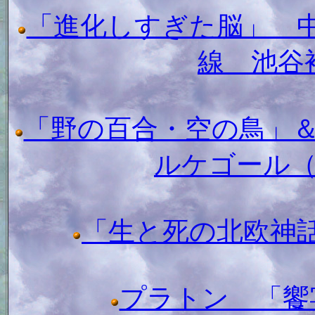
「進化しすぎた脳」 
線 池谷
「野の百合・空の鳥」＆
ルケゴール
「生と死の北欧神
プラトン 「饗