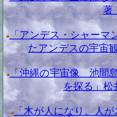
著
「アンデス・シャーマ
たアンデスの宇宙
「沖縄の宇宙像 池間
を探る」松
「木が人になり、人が