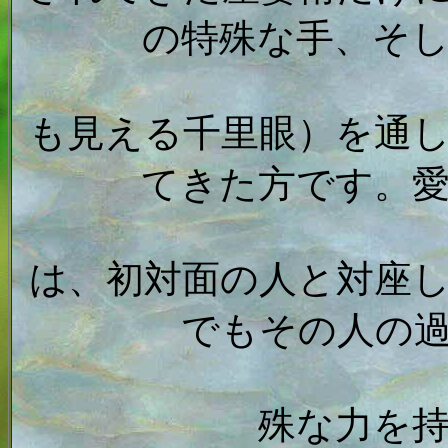
の特殊な手、そ
も見える千里眼）を通
てきた方です。
は、初対面の人と対座
でもその人の
殊な力を