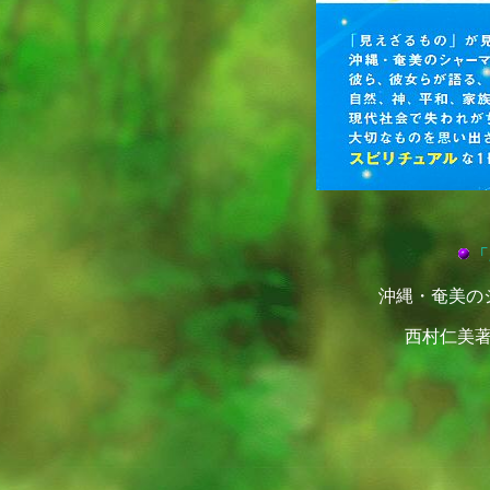
「
沖縄・奄美の
西村仁美