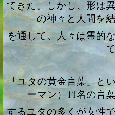
てきた。しかし、形は
の神々と人間を
を通して、人々は霊的
「ユタの黄金言葉」と
ーマン）11名の言
するユタの多くが女性