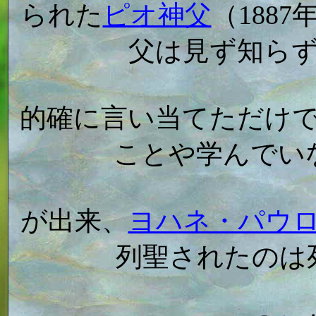
られた
ピオ神父
（188
父は見ず知ら
的確に言い当てただけ
ことや学んでい
が出来、
ヨハネ・パウ
列聖されたのは死