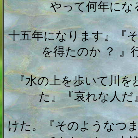
やって何年にな
十五年になります』『
を得たのか ？ 
『水の上を歩いて川を
た』『哀れな人だ
けた。『そのようなつ