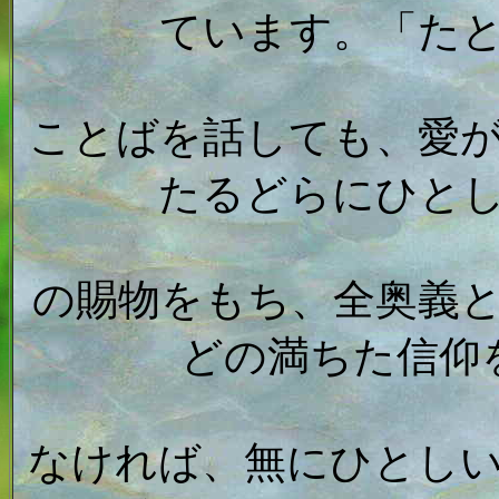
ています。「た
ことばを話しても、愛
たるどらにひと
の賜物をもち、全奥義
どの満ちた信仰
なければ、無にひとし